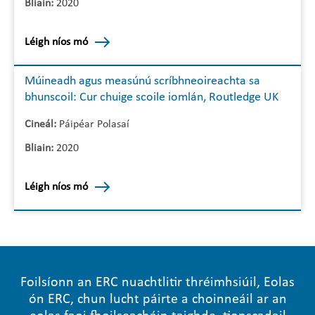
Bliain:
2020
Léigh níos mó
Múineadh agus measúnú scríbhneoireachta sa
bhunscoil: Cur chuige scoile iomlán, Routledge UK
Cineál:
Páipéar Polasaí
Bliain:
2020
Léigh níos mó
Foilsíonn an ERC nuachtlitir thréimhsiúil, Eolas
ón ERC, chun lucht páirte a choinneáil ar an