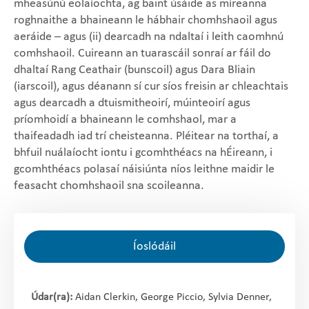
mheasúnú eolaíochta, ag baint úsáide as míreanna
roghnaithe a bhaineann le hábhair chomhshaoil agus
aeráide – agus (ii) dearcadh na ndaltaí i leith caomhnú
comhshaoil. Cuireann an tuarascáil sonraí ar fáil do
dhaltaí Rang Ceathair (bunscoil) agus Dara Bliain
(iarscoil), agus déanann sí cur síos freisin ar chleachtais
agus dearcadh a dtuismitheoirí, múinteoirí agus
príomhoidí a bhaineann le comhshaol, mar a
thaifeadadh iad trí cheisteanna. Pléitear na torthaí, a
bhfuil nuálaíocht iontu i gcomhthéacs na hÉireann, i
gcomhthéacs polasaí náisiúnta níos leithne maidir le
feasacht chomhshaoil sna scoileanna.
Íoslódáil
Údar(ra):
Aidan Clerkin, George Piccio, Sylvia Denner,