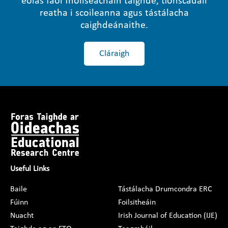
eolas faoi fhoilseacháin taighde, tionscadail
reatha i scoileanna agus tástálacha
caighdeánaithe.
Cláraigh
Useful Links
Baile
Tástálacha Drumcondra ERC
Fúinn
Foilsitheáin
Nuacht
Irish Journal of Education (IJE)