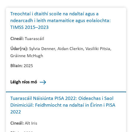
Treochtaí i dtaithí scoile na ndaltaí agus a
ndearcadh i leith matamaitice agus eolaíochta:
TIMSS 2015–2023
Cineál:
Tuarascáil
Údar(ra):
Sylvia Denner, Aidan Clerkin, Vasiliki Pitsia,
Gráinne McHugh
Bliain:
2025
Léigh níos mó
Tuarascáil Náisiúnta PISA 2022: Oideachas i Saol
Dinimiciúil: Feidhmíocht na ndaltaí in Éirinn i PISA
2022
Cineál:
Alt Iris