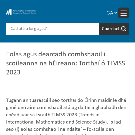
Skip
to
content
Eolas agus dearcadh comhshaoil i
scoileanna na hÉireann: Torthaí ó TIMSS
2023
Tugann an tuarascáil seo torthaí do Éirinn maidir le dhá
ghné den aire comhshaoil atá ag daltaí a ghabhadh den
chéad uair sa tsraith TIMSS 2023 (Trends in
International Mathematics and Science Study). Is iad
seo (i) eolas comhshaoil na ndaltaí – fo-scála den