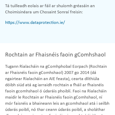
Tá tuilleadh eolais ar fáil ar shuíomh gréasáin an
Choimisinéara um Chosaint Sonraí freisin:
https://www.dataprotection.ie/
Rochtain ar Fhaisnéis faoin gComhshaol
Tugann Rialacháin na gComhphobal Eorpach (Rochtain
ar Fhaisnéis faoin gComhshaol) 2007 go 2014 (dá
ngairtear Rialacháin an AIE feasta), cearta dlíthiúla
dóibh siúd atá ag iarraidh rochtain a fháil ar fhaisnéis
faoin gcomhshaol ó údaráis phoiblí. Faoi na Rialacháin
maidir le Rochtain ar Fhaisnéis faoin gComhshaol, ní
mór faisnéis a bhaineann leis an gcomhshaol atá i seilbh
údarás poiblí, nó thar ceann údarás poiblí, a sholáthar