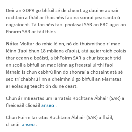
Deir an GDPR go bhfuil sé de cheart ag daoine aonair
rochtain a fháil ar fhaisnéis faoina sonraí pearsanta ó
eagraíocht. Tá faisnéis faoi pholasaí SAR an ERC agus an
Fhoirm SAR ar fáil thíos.
Nóta:
Moltar do mhic léinn, nó do thuismitheoirí mac
léinn (faoi bhun 18 mbliana d’aois), atá ag iarraidh eolais
thar ceann a bpáistí, a bhFoirm SAR a chur isteach tríd
an scoil a bhfuil an mac léinn ag freastal uirthi faoi
láthair. Is chun cabhrú linn do shonraí a chosaint atá sé
seo trí chabhrú linn a dheimhniú go bhfuil an t-iarratas
ar eolas ag teacht ón duine ceart.
Chun ár mBeartas um Iarratais Rochtana Ábhair (SAR) a
fheiceáil cliceáil
anseo
.
Chun Foirm Iarratas Rochtana Ábhair (SAR) a fháil,
cliceáil
anseo
.