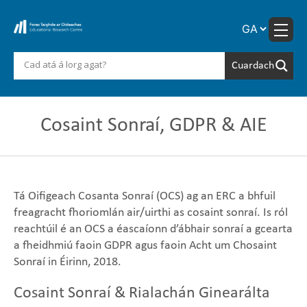
Skip
to
content
Cosaint Sonraí, GDPR & AIE
Tá Oifigeach Cosanta Sonraí (OCS) ag an ERC a bhfuil
freagracht fhoriomlán air/uirthi as cosaint sonraí. Is ról
reachtúil é an OCS a éascaíonn d’ábhair sonraí a gcearta
a fheidhmiú faoin GDPR agus faoin Acht um Chosaint
Sonraí in Éirinn, 2018.
Cosaint Sonraí & Rialachán Ginearálta