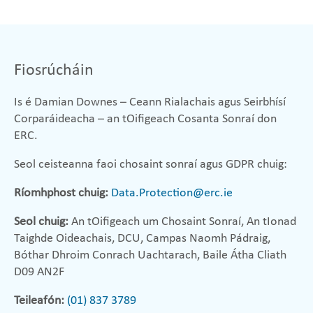
Fiosrúcháin
Is é Damian Downes – Ceann Rialachais agus Seirbhísí
Corparáideacha – an tOifigeach Cosanta Sonraí don
ERC.
Seol ceisteanna faoi chosaint sonraí agus GDPR chuig:
Ríomhphost chuig:
Data.Protection@erc.ie
Seol chuig:
An tOifigeach um Chosaint Sonraí, An tIonad
Taighde Oideachais, DCU, Campas Naomh Pádraig,
Bóthar Dhroim Conrach Uachtarach, Baile Átha Cliath
D09 AN2F
Teileafón:
(01) 837 3789