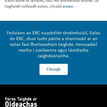
d’aon duine ar iarratas, faoi réir eisceachtaí áirithe. Le
haghaidh tuilleadh eolais, cliceáil
anseo.
Foilsíonn an ERC nuachtlitir thréimhsiúil, Eolas
ón ERC, chun lucht páirte a choinneáil ar an
eolas faoi fhoilseacháin taighde, tionscadail
reatha i scoileanna agus tástálacha
caighdeánaithe.
Cláraigh