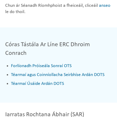
Chun ár Séanadh Ríomhphoist a fheiceáil, cliceáil
anseo
le do thoil.
Córas Tástála Ar Líne ERC Dhroim
Conrach
Forlíonadh Próiseála Sonraí OTS
Téarmaí agus Coinníollacha Seirbhíse Ardán DOTS
Téarmaí Úsáide Ardán DOTS
Iarratas Rochtana Ábhair (SAR)