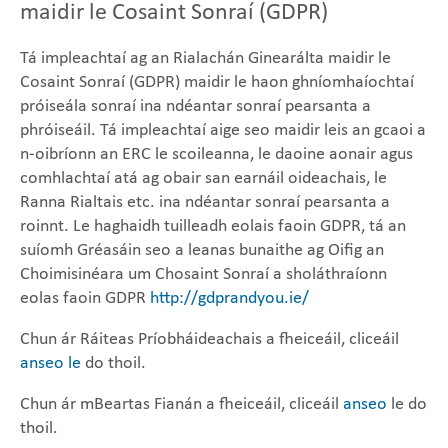
maidir le Cosaint Sonraí (GDPR)
Tá impleachtaí ag an Rialachán Ginearálta maidir le
Cosaint Sonraí (GDPR) maidir le haon ghníomhaíochtaí
próiseála sonraí ina ndéantar sonraí pearsanta a
phróiseáil. Tá impleachtaí aige seo maidir leis an gcaoi a
n-oibríonn an ERC le scoileanna, le daoine aonair agus
comhlachtaí atá ag obair san earnáil oideachais, le
Ranna Rialtais etc. ina ndéantar sonraí pearsanta a
roinnt. Le haghaidh tuilleadh eolais faoin GDPR, tá an
suíomh Gréasáin seo a leanas bunaithe ag Oifig an
Choimisinéara um Chosaint Sonraí a sholáthraíonn
eolas faoin GDPR
http://gdprandyou.ie/
Chun ár Ráiteas Príobháideachais a fheiceáil, cliceáil
anseo le
do thoil.
Chun ár mBeartas Fianán a fheiceáil, cliceáil
anseo
le do
thoil.