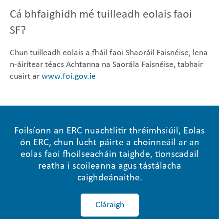
Cá bhfaighidh mé tuilleadh eolais faoi
SF?
Chun tuilleadh eolais a fháil faoi Shaoráil Faisnéise, lena
n-áirítear téacs Achtanna na Saorála Faisnéise, tabhair
cuairt ar
www.foi.gov.ie
Foilsíonn an ERC nuachtlitir thréimhsiúil, Eolas
ón ERC, chun lucht páirte a choinneáil ar an
eolas faoi fhoilseacháin taighde, tionscadail
reatha i scoileanna agus tástálacha
caighdeánaithe.
Cláraigh