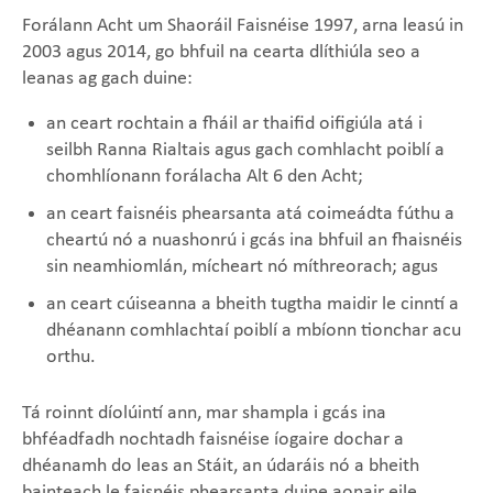
Forálann Acht um Shaoráil Faisnéise 1997, arna leasú in
2003 agus 2014, go bhfuil na cearta dlíthiúla seo a
leanas ag gach duine:
an ceart rochtain a fháil ar thaifid oifigiúla atá i
seilbh Ranna Rialtais agus gach comhlacht poiblí a
chomhlíonann forálacha Alt 6 den Acht;
an ceart faisnéis phearsanta atá coimeádta fúthu a
cheartú nó a nuashonrú i gcás ina bhfuil an fhaisnéis
sin neamhiomlán, mícheart nó míthreorach; agus
an ceart cúiseanna a bheith tugtha maidir le cinntí a
dhéanann comhlachtaí poiblí a mbíonn tionchar acu
orthu.
Tá roinnt díolúintí ann, mar shampla i gcás ina
bhféadfadh nochtadh faisnéise íogaire dochar a
dhéanamh do leas an Stáit, an údaráis nó a bheith
bainteach le faisnéis phearsanta duine aonair eile.