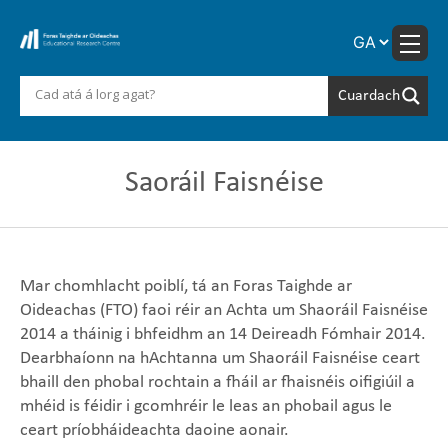
Skip
to
content
Saoráil Faisnéise
Mar chomhlacht poiblí, tá an Foras Taighde ar
Oideachas (FTO) faoi réir an Achta um Shaoráil Faisnéise
2014 a tháinig i bhfeidhm an 14 Deireadh Fómhair 2014.
Dearbhaíonn na hAchtanna um Shaoráil Faisnéise ceart
bhaill den phobal rochtain a fháil ar fhaisnéis oifigiúil a
mhéid is féidir i gcomhréir le leas an phobail agus le
ceart príobháideachta daoine aonair.