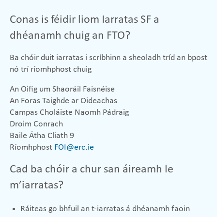
Conas is féidir liom Iarratas SF a
dhéanamh chuig an FTO?
Ba chóir duit iarratas i scríbhinn a sheoladh tríd an bpost
nó trí ríomhphost chuig
An Oifig um Shaoráil Faisnéise
An Foras Taighde ar Oideachas
Campas Choláiste Naomh Pádraig
Droim Conrach
Baile Átha Cliath 9
Ríomhphost
FOI@erc.ie
Cad ba chóir a chur san áireamh le
m’iarratas?
Ráiteas go bhfuil an t-iarratas á dhéanamh faoin