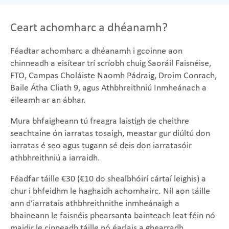
Ceart achomharc a dhéanamh?
Féadtar achomharc a dhéanamh i gcoinne aon
chinneadh a eisítear trí scríobh chuig Saoráil Faisnéise,
FTO, Campas Choláiste Naomh Pádraig, Droim Conrach,
Baile Átha Cliath 9, agus Athbhreithniú Inmheánach a
éileamh ar an ábhar.
Mura bhfaigheann tú freagra laistigh de cheithre
seachtaine ón iarratas tosaigh, meastar gur diúltú don
iarratas é seo agus tugann sé deis don iarratasóir
athbhreithniú a iarraidh.
Féadfar táille €30 (€10 do shealbhóirí cártaí leighis) a
chur i bhfeidhm le haghaidh achomhairc. Níl aon táille
ann d’iarratais athbhreithnithe inmheánaigh a
bhaineann le faisnéis phearsanta bainteach leat féin nó
maidir le cinneadh táille nó éarlais a ghearradh.