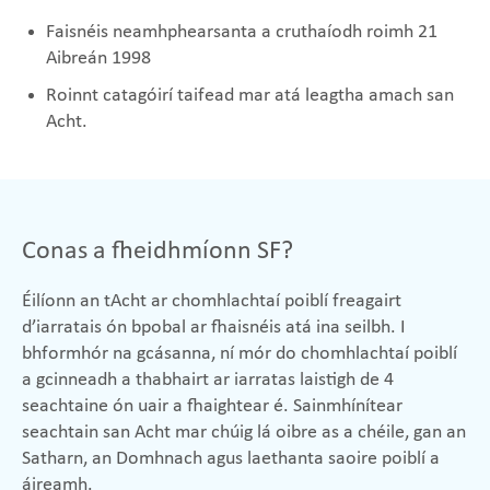
Faisnéis neamhphearsanta a cruthaíodh roimh 21
Aibreán 1998
Roinnt catagóirí taifead mar atá leagtha amach san
Acht.
Conas a fheidhmíonn SF?
Éilíonn an tAcht ar chomhlachtaí poiblí freagairt
d’iarratais ón bpobal ar fhaisnéis atá ina seilbh. I
bhformhór na gcásanna, ní mór do chomhlachtaí poiblí
a gcinneadh a thabhairt ar iarratas laistigh de 4
seachtaine ón uair a fhaightear é. Sainmhínítear
seachtain san Acht mar chúig lá oibre as a chéile, gan an
Satharn, an Domhnach agus laethanta saoire poiblí a
áireamh.