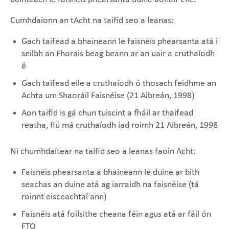
Cumhdaíonn an tAcht na taifid seo a leanas:
Gach taifead a bhaineann le faisnéis phearsanta atá i
seilbh an Fhorais beag beann ar an uair a cruthaíodh
é
Gach taifead eile a cruthaíodh ó thosach feidhme an
Achta um Shaoráil Faisnéise (21 Aibreán, 1998)
Aon taifid is gá chun tuiscint a fháil ar thaifead
reatha, fiú má cruthaíodh iad roimh 21 Aibreán, 1998
Ní chumhdaítear na taifid seo a leanas faoin Acht:
Faisnéis phearsanta a bhaineann le duine ar bith
seachas an duine atá ag iarraidh na faisnéise (tá
roinnt eisceachtaí ann)
Faisnéis atá foilsithe cheana féin agus atá ar fáil ón
FTO