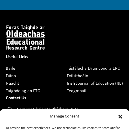
Useful Links
Baile
Tástálacha Drumcondra ERC
Fúinn
Foilsitheáin
Nuacht
Irish Journal of Education (IJE)
Taighde ag an FTO
Teagmháil
Contact Us
Campas Choláiste Phádraig DCU,
Droim Conrach, Baile Átha Cliath 9,
Manage Consent
D09 AN2F
To provide the best experiences, we use technologies like cookies to store and/or