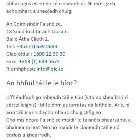
ábhar agus eiseoidh sé cinneadh úr. Ní mór gach
achomharc a sheoladh chuig:
An Coimisinéir Faisnéise,
18 Sráid Íochtarach Líosain,
Baile Átha Cliath 2.
Teil:
+353 (1) 639 5689
Glao áitiúil: 1
890 22 30 30
Facs:
+353 (1) 639 5674
Ríomhphost:
info@oic.ie
An bhfuil táille le híoc?
D’fhéadfadh go mbeadh táille €50 (€15 do shealbhóirí
cártaí leighis) i bhfeidhm as iarratas dá leithéid. Arís, níl
aon táille ann d’achomhairc chuig Oifig an
Choimisinéara Faisnéise maidir le faisnéis phearsanta a
bhaineann leat féin nó maidir le cinneadh táille nó
éarlais a ghearradh.