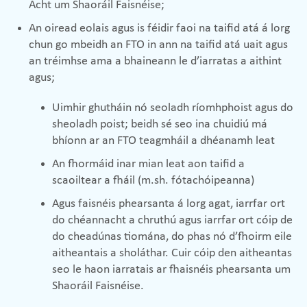
Acht um Shaoráil Faisnéise;
An oiread eolais agus is féidir faoi na taifid atá á lorg
chun go mbeidh an FTO in ann na taifid atá uait agus
an tréimhse ama a bhaineann le d’iarratas a aithint
agus;
Uimhir ghutháin nó seoladh ríomhphoist agus do
sheoladh poist; beidh sé seo ina chuidiú má
bhíonn ar an FTO teagmháil a dhéanamh leat
An fhormáid inar mian leat aon taifid a
scaoiltear a fháil (m.sh. fótachóipeanna)
Agus faisnéis phearsanta á lorg agat, iarrfar ort
do chéannacht a chruthú agus iarrfar ort cóip de
do cheadúnas tiomána, do phas nó d’fhoirm eile
aitheantais a sholáthar. Cuir cóip den aitheantas
seo le haon iarratais ar fhaisnéis phearsanta um
Shaoráil Faisnéise.