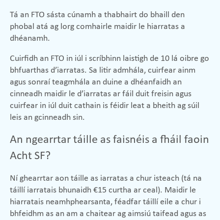
Tá an FTO sásta cúnamh a thabhairt do bhaill den
phobal atá ag lorg comhairle maidir le hiarratas a
dhéanamh.
Cuirfidh an FTO in iúl i scríbhinn laistigh de 10 lá oibre go
bhfuarthas d’iarratas. Sa litir admhála, cuirfear ainm
agus sonraí teagmhála an duine a dhéanfaidh an
cinneadh maidir le d’iarratas ar fáil duit freisin agus
cuirfear in iúl duit cathain is féidir leat a bheith ag súil
leis an gcinneadh sin.
An ngearrtar táille as faisnéis a fháil faoin
Acht SF?
Ní ghearrtar aon táille as iarratas a chur isteach (tá na
táillí iarratais bhunaidh €15 curtha ar ceal). Maidir le
hiarratais neamhphearsanta, féadfar táillí eile a chur i
bhfeidhm as an am a chaitear ag aimsiú taifead agus as