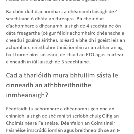
Ba chóir duit d’achomharc a dhéanamh laistigh de 4
seachtaine ó dháta an fhreagra. Ba chóir duit
d’achomharc a dhéanamh laistigh de 4 seachtaine ón
dáta freagartha (cé gur féidir achomhairc dhéanacha a
cheadú i gcúinsí áirithe). Is éard a bheidh i gceist leis an
achomharc ná athbhreithniú iomlán ar an ábhar an ag
ball foirne níos sinsearaí de chuid an FTO agus cuirfear
cinneadh in iúl laistigh de 3 seachtaine.
Cad a tharlóidh mura bhfuilim sásta le
cinneadh an athbhreithnithe
inmheánaigh?
Féadfaidh tú achomharc a dhéanamh i gcoinne an
chinnidh laistigh de shé mhí trí scríobh chuig Oifig an
Choimisinéara Faisnéise. Déanfaidh an Coimisinéir
Faisnéise imscrúdú iomlán agus breithneoidh sé an t-