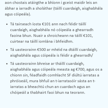
aon chostais atáirgthe a bhíonn i gceist maidir leis an
ábhar a iarradh a sholáthar (táillí cuardaigh, aisghabhála
agus cóipeála).
Tá tairseach íosta €101 ann nach féidir táillí
cuardaigh, aisghabhála nó cóipeála a ghearradh
faoina bhun. Nuair a shroicheann na táillí €101,
cuirtear na táillí iomlána i bhfeidhm.
Tá uasteorainn €500 ar mhéid na dtáillí cuardaigh,
aisghabhála agus cóipeála is féidir a ghearradh/
Tá uasteorainn bhreise ar tháillí cuardaigh,
aisghabhála agus cóipeála measta ag €700, agus os a
chionn sin, féadfaidh comhlacht SF diúltú iarratas a
phróiseáil, mura bhfuil an t-iarratasóir sásta an t-
iarratas a bheachtú chun an cuardach agus an
chóipeáil a thabhairt faoi bhun na teorann.