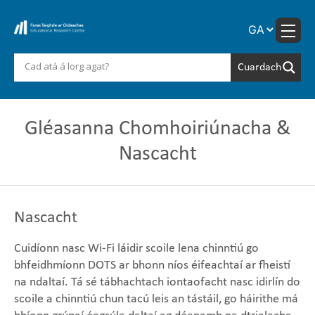
Skip
to
content
Gléasanna Chomhoiriúnacha &
Nascacht
Nascacht
Cuidíonn nasc Wi-Fi láidir scoile lena chinntiú go
bhfeidhmíonn DOTS ar bhonn níos éifeachtaí ar fheistí
na ndaltaí. Tá sé tábhachtach iontaofacht nasc idirlín do
scoile a chinntiú chun tacú leis an tástáil, go háirithe má