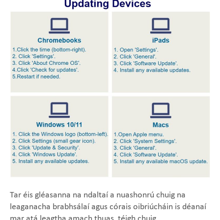
Tar éis gléasanna na ndaltaí a nuashonrú chuig na
leaganacha brabhsálaí agus córais oibriúcháin is déanaí
mar atá leagtha amach thuas, téigh chuig