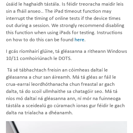
úsáid le haghaidh tástála. Is féidir treoracha maidir leis
sin a fháil anseo.
. The iPad timeout function may
interrupt the timing of online tests if the device times
out during a session. We strongly recommend disabling
this function when using iPads for testing. Instructions
on how to do this can be found
here
.
I gcás ríomhairí glúine, tá gléasanna a ritheann Windows
10/11 comhoiriúnach le DOTS.
​ Tá sé tábhachtach freisin an cóimheas daltaí le
gléasanna a chur san áireamh. Má tá gléas ar fáil le
crua-earraí leordhóthanacha chun freastal ar gach
dalta, tá do scoil ullmhaithe sa chatagóir seo. Má tá
níos mó daltaí ná gléasanna ann, ní mór na fuinneoga
tástála a sceidealú go cúramach ionas gur féidir le gach
dalta na trialacha a dhéanamh.