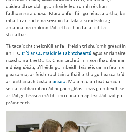
cuideoidh sé dul i gcomhairle leo roimh ré chun
fadhbanna a chosc. Mura bhfuil fáil go héasca orthu, ba
mhaith an rud é na seisiúin tástála a sceidealú ag
amanna ina mbíonn fáil orthu chun tacaíocht a
sholáthar.
Tá tacaíocht theicniúil ar fáil freisin trí shuíomh gréasáin
an FTO
tríd ár CC maidir le Fabhtcheartú
agus ár rianaire
nuashonraithe DOTS. Chun cabhrú linn aon fhadhbanna
a dhiagnóisiú, b’fhéidir go mbeidh faisnéis uainn faoi na
gléasanna, ar féidir rochtain a fháil orthu go héasca tríd
ár leathanach tástála
anseo
. Molaimid an leathanach
seo a leabharmharcáil ar gach gléas ionas go mbeidh sé
ar fáil go héasca má bhíonn cúnamh ag teastáil uait go
práinneach.