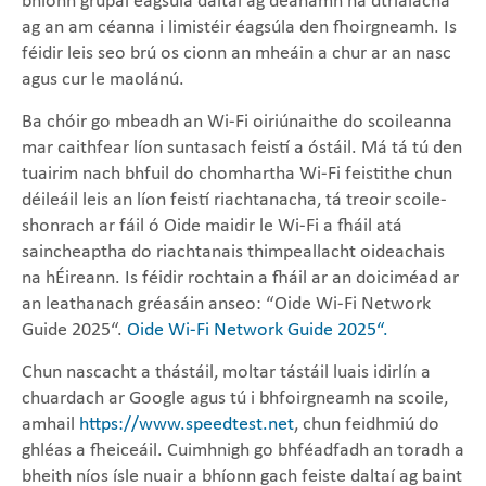
bhíonn grúpaí éagsúla daltaí ag déanamh na dtrialacha
ag an am céanna i limistéir éagsúla den fhoirgneamh. Is
féidir leis seo brú os cionn an mheáin a chur ar an nasc
agus cur le maolánú.
Ba chóir go mbeadh an Wi-Fi oiriúnaithe do scoileanna
mar caithfear líon suntasach feistí a óstáil. Má tá tú den
tuairim nach bhfuil do chomhartha Wi-Fi feistithe chun
déileáil leis an líon feistí riachtanacha, tá treoir scoile-
shonrach ar fáil ó Oide maidir le Wi-Fi a fháil atá
saincheaptha do riachtanais thimpeallacht oideachais
na hÉireann. Is féidir rochtain a fháil ar an doiciméad ar
an leathanach gréasáin anseo: “Oide Wi-Fi Network
Guide 2025“.
Oide Wi-Fi Network Guide 2025“.
Chun nascacht a thástáil, moltar tástáil luais idirlín a
chuardach ar Google agus tú i bhfoirgneamh na scoile,
amhail
https://www.speedtest.net
, chun feidhmiú do
ghléas a fheiceáil. Cuimhnigh go bhféadfadh an toradh a
bheith níos ísle nuair a bhíonn gach feiste daltaí ag baint