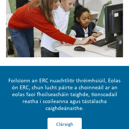
Foilsíonn an ERC nuachtlitir thréimhsiúil, Eolas
ón ERC, chun lucht páirte a choinneáil ar an
eolas faoi fhoilseacháin taighde, tionscadail
reatha i scoileanna agus tástálacha
caighdeánaithe.
Cláraigh