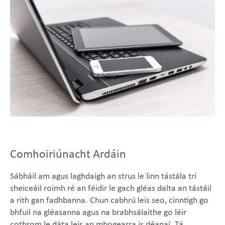
Comhoiriúnacht Ardáin
Sábháil am agus laghdaigh an strus le linn tástála trí
sheiceáil roimh ré an féidir le gach gléas dalta an tástáil
a rith gan fadhbanna. Chun cabhrú leis seo, cinntigh go
bhfuil na gléasanna agus na brabhsálaithe go léir
cothrom le dáta leis an mbogearra is déanaí. Tá