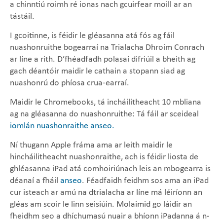
a chinntiú roimh ré ionas nach gcuirfear moill ar an
tástáil.
​I gcoitinne, is féidir le gléasanna atá fós ag fáil
nuashonruithe bogearraí na Trialacha Dhroim Conrach
ar líne a rith. D’fhéadfadh polasaí difriúil a bheith ag
gach déantóir maidir le cathain a stopann siad ag
nuashonrú do phíosa crua-earraí.
​Maidir le Chromebooks, tá incháilitheacht 10 mbliana
ag na gléasanna do nuashonruithe: Tá fáil ar sceideal
iomlán nuashonraithe anseo
.
Ní thugann Apple fráma ama ar leith maidir le
hincháilitheacht nuashonraithe, ach is féidir liosta de
ghléasanna iPad atá comhoiriúnach leis an mbogearra is
déanaí a fháil
anseo
. Féadfaidh feidhm sos ama an iPad
cur isteach ar amú na dtrialacha ar líne má léiríonn an
gléas am scoir le linn seisiúin. Molaimid go láidir an
fheidhm seo a dhíchumasú nuair a bhíonn iPadanna á n-