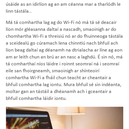
úsáide as an idirlíon ag an am céanna mar a tharlódh le
linn tástála.
.
Má tá comhartha lag ag do Wi-Fi nó má tá sé deacair
líon mór gléasanna daltaí a nascadh, smaoinigh ar do
chomhartha Wi-Fi a threisiú nó ar do fhuinneoga tástála
a sceidealú go cúramach lena chinntiú nach bhfuil ach
líon beag daltaí ag déanamh na dtrialacha ar líne ag aon
am ar leith chun an brú ar an nasc a laghdú. É sin nó, má
tá comharthaí níos láidre i roinnt seomraí ná i seomraí
eile san fhoirgneamh, smaoinigh ar shínteoirí
comhartha Wi-Fi a fháil chun teacht ar cheantair a
bhfuil comhartha lag iontu. Mura bhfuil sé sin indéanta,
moltar gan an tástáil a dhéanamh ach i gceantair a
bhfuil comhartha láidir iontu.