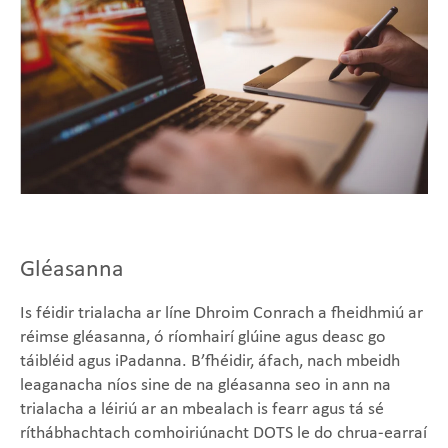
Gléasanna
Is féidir trialacha ar líne Dhroim Conrach a fheidhmiú ar
réimse gléasanna, ó ríomhairí glúine agus deasc go
táibléid agus iPadanna. B’fhéidir, áfach, nach mbeidh
leaganacha níos sine de na gléasanna seo in ann na
trialacha a léiriú ar an mbealach is fearr agus tá sé
ríthábhachtach comhoiriúnacht DOTS le do chrua-earraí