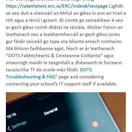
https://takethetest.erc.ie/ERC/Index#/testpage
Ligfidh
sé seo duit a sheiceáil an bhfuil an gléas in ann an triail a
rith agus a léiriú i gceart. Bí cinnte go seiceáiltear é seo
ar gach gléas roimh dhátaí na tástála. Moltar freisin an
leathanach seo a leabharmharcáil ar gach gléas ionas
gur féidir seiceáil go tapa sna blianta amach romhainn.
Má bhíonn fadhbanna agat, féach ar ár leathanach
“DOTS Fabhtcheartú & Ceisteanna Coitianta” agus
smaoinigh maidir le teagmháil a dhéanamh le foireann
tacaíochta TF do scoile más féidir.
DOTS
Troubleshooting & FAQ
“
page and considering
contacting your school’s IT support staff if available.