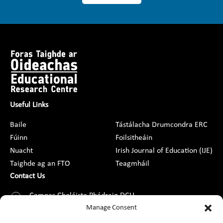
Useful Links
Baile
Tástálacha Drumcondra ERC
Fúinn
Foilsitheáin
Nuacht
Irish Journal of Education (IJE)
Taighde ag an FTO
Teagmháil
Contact Us
Campas Choláiste Phádraig DCU,
Droim Conrach, Baile Átha Cliath 9,
Manage Consent
D09 AN2F