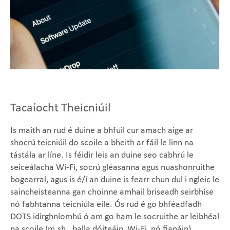
Tacaíocht Theicniúil
Is maith an rud é duine a bhfuil cur amach aige ar
shocrú teicniúil do scoile a bheith ar fáil le linn na
tástála ar líne. Is féidir leis an duine seo cabhrú le
seiceálacha Wi-Fi, socrú gléasanna agus nuashonruithe
bogearraí, agus is é/í an duine is fearr chun dul i ngleic le
saincheisteanna gan choinne amhail briseadh seirbhíse
nó fabhtanna teicniúla eile. Ós rud é go bhféadfadh
DOTS idirghníomhú ó am go ham le socruithe ar leibhéal
na scoile (m.sh., balla dóiteáin, Wi-Fi, nó fianáin),