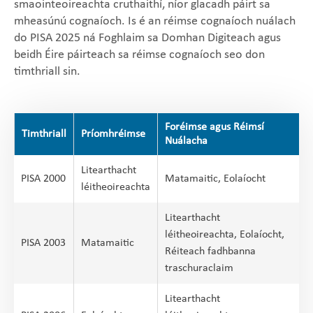
smaointeoireachta cruthaithí, níor glacadh páirt sa
mheasúnú cognaíoch. Is é an réimse cognaíoch nuálach
do PISA 2025 ná Foghlaim sa Domhan Digiteach agus
beidh Éire páirteach sa réimse cognaíoch seo don
timthriall sin.
Foréimse agus Réimsí
Timthriall
Príomhréimse
Nuálacha
Litearthacht
PISA 2000
Matamaitic, Eolaíocht
léitheoireachta
Litearthacht
léitheoireachta, Eolaíocht,
PISA 2003
Matamaitic
Réiteach fadhbanna
traschuraclaim
Litearthacht