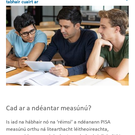
tabhair cuairt ar
Cad ar a ndéantar measúnú?
Is iad na hábhair nó na ‘réimsí’ a ndéanann PISA
measúnú orthu ná litearthacht léitheoireachta,