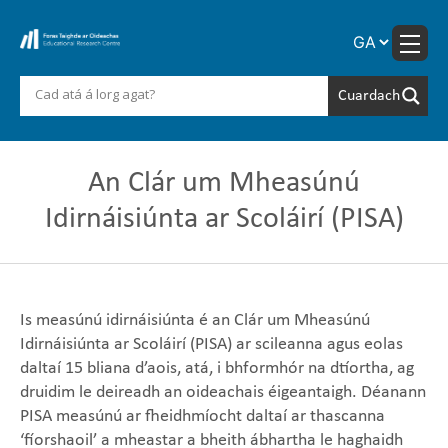
Skip
to
content
An Clár um Mheasúnú
Idirnáisiúnta ar Scoláirí (PISA)
Is measúnú idirnáisiúnta é an Clár um Mheasúnú
Idirnáisiúnta ar Scoláirí (PISA) ar scileanna agus eolas
daltaí 15 bliana d’aois, atá, i bhformhór na dtíortha, ag
druidim le deireadh an oideachais éigeantaigh. Déanann
PISA measúnú ar fheidhmíocht daltaí ar thascanna
‘fíorshaoil’ a mheastar a bheith ábhartha le haghaidh