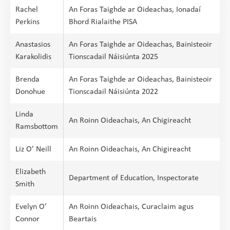
Rachel
An Foras Taighde ar Oideachas, Ionadaí
Perkins
Bhord Rialaithe PISA
Anastasios
An Foras Taighde ar Oideachas, Bainisteoir
Karakolidis
Tionscadail Náisiúnta 2025
Brenda
An Foras Taighde ar Oideachas, Bainisteoir
Donohue
Tionscadail Náisiúnta 2022
Linda
An Roinn Oideachais, An Chigireacht
Ramsbottom
Liz O’ Neill
An Roinn Oideachais, An Chigireacht
Elizabeth
Department of Education, Inspectorate
Smith
Evelyn O’
An Roinn Oideachais, Curaclaim agus
Connor
Beartais