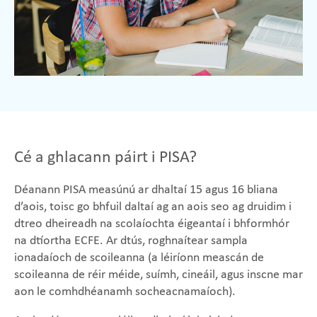
Cé a ghlacann páirt i PISA?
Déanann PISA measúnú ar dhaltaí 15 agus 16 bliana
d’aois, toisc go bhfuil daltaí ag an aois seo ag druidim i
dtreo dheireadh na scolaíochta éigeantaí i bhformhór
na dtíortha ECFE. Ar dtús, roghnaítear sampla
ionadaíoch de scoileanna (a léiríonn meascán de
scoileanna de réir méide, suímh, cineáil, agus inscne mar
aon le comhdhéanamh socheacnamaíoch).