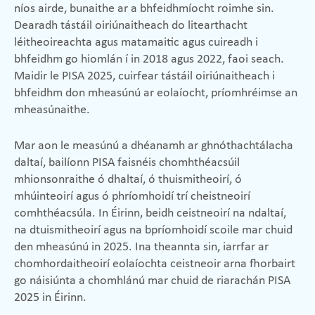
níos airde, bunaithe ar a bhfeidhmíocht roimhe sin.
Dearadh tástáil oiriúnaitheach do litearthacht
léitheoireachta agus matamaitic agus cuireadh i
bhfeidhm go hiomlán í in 2018 agus 2022, faoi seach.
Maidir le PISA 2025, cuirfear tástáil oiriúnaitheach i
bhfeidhm don mheasúnú ar eolaíocht, príomhréimse an
mheasúnaithe.
Mar aon le measúnú a dhéanamh ar ghnóthachtálacha
daltaí, bailíonn PISA faisnéis chomhthéacsúil
mhionsonraithe ó dhaltaí, ó thuismitheoirí, ó
mhúinteoirí agus ó phríomhoidí trí cheistneoirí
comhthéacsúla. In Éirinn, beidh ceistneoirí na ndaltaí,
na dtuismitheoirí agus na bpríomhoidí scoile mar chuid
den mheasúnú in 2025. Ina theannta sin, iarrfar ar
chomhordaitheoirí eolaíochta ceistneoir arna fhorbairt
go náisiúnta a chomhlánú mar chuid de riarachán PISA
2025 in Éirinn.