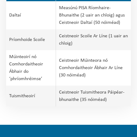
Measúnú PISA Ríomhaire-
Daltaí
Bhunaithe (2 uair an chloig) agus
Ceistneoir Daltaí (50 nóiméad)
Ceistneoir Scoile Ar Líne (1 uair an
Príomhoide Scoile
chloig)
Múinteoirí nó
Ceistneoir Múinteora nó
Comhordaitheoir
Comhordaitheoir Ábhair Ar Líne
Ábhair do
(30 nóiméad)
‘phríomhréimse’
Ceistneoir Tuismitheora Páipéar-
Tuismitheoirí
bhunaithe (35 nóiméad)