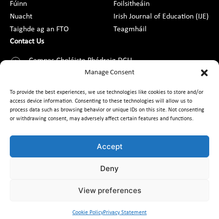
Fúinn
Foilsitheáin
Nuacht
Irish Journal of Education (IJE)
Taighde ag an FTO
Teagmháil
Contact Us
Campas Choláiste Phádraig DCU,
Droim Conrach, Baile Átha Cliath 9,
Manage Consent
D09 AN2F
To provide the best experiences, we use technologies like cookies to store and/or
access device information. Consenting to these technologies will allow us to
+353 1 8373789
process data such as browsing behavior or unique IDs on this site. Not consenting
or withdrawing consent, may adversely affect certain features and functions.
Teagmháil
Accept
Deny
Cairt Custaiméara
Saoráil Faisnéise
Cosaint Sonraí, GDPR & AIE
Inrochtaineacht
Cód Iompair
View preferences
Comhionannas
Rochtain ar Fhaisnéis faoin gComhshaol
Cookie Policy
Privacy Statement
© 2026 Ionad Taighde Oideachais