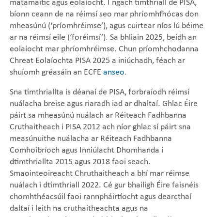
matamaitic agus eolaíocht. I ngach timthriall de PISA,
bíonn ceann de na réimsí seo mar phríomhfhócas don
mheasúnú (‘príomhréimse’), agus cuirtear níos lú béime
ar na réimsí eile (‘foréimsí’). Sa bhliain 2025, beidh an
eolaíocht mar phríomhréimse. Chun príomhchodanna
Chreat Eolaíochta PISA 2025 a iniúchadh, féach ar
shuíomh gréasáin an ECFE
anseo
.
Sna timthriallta is déanaí de PISA, forbraíodh réimsí
nuálacha breise agus riaradh iad ar dhaltaí. Ghlac Éire
páirt sa mheasúnú nuálach ar Réiteach Fadhbanna
Cruthaitheach i PISA 2012 ach níor ghlac sí páirt sna
measúnuithe nuálacha ar Réiteach Fadhbanna
Comhoibríoch agus Inniúlacht Dhomhanda i
dtimthriallta 2015 agus 2018 faoi seach.
Smaointeoireacht Chruthaitheach a bhí mar réimse
nuálach i dtimthriall 2022. Cé gur bhailigh Éire faisnéis
chomhthéacsúil faoi rannpháirtíocht agus dearcthaí
daltaí i leith na cruthaitheachta agus na