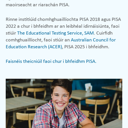
maoirseacht ar riarachán PISA.
Rinne institiúid chomhghuaillíochta PISA 2018 agus PISA
2022 a chur i bhfeidhm ar an leibhéal idirnáisiúnta, faoi
stiúir
The Educational Testing Service, SAM
. Cuirfidh
comhghuaillíocht, faoi stiúir an
Australian Council for
Education Research (ACER)
, PISA 2025 i bhfeidhm.
Faisnéis theicniúil faoi chur i bhfeidhm PISA.