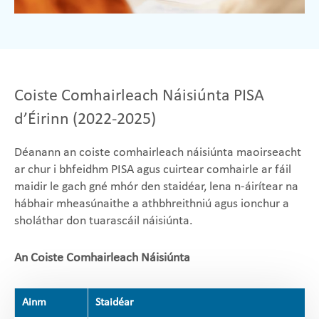
Coiste Comhairleach Náisiúnta PISA
d’Éirinn (2022-2025)
Déanann an coiste comhairleach náisiúnta maoirseacht
ar chur i bhfeidhm PISA agus cuirtear comhairle ar fáil
maidir le gach gné mhór den staidéar, lena n-áirítear na
hábhair mheasúnaithe a athbhreithniú agus ionchur a
sholáthar don tuarascáil náisiúnta.
An Coiste Comhairleach Náisiúnta
Ainm
Staidéar