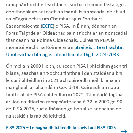
rannpháirtíocht éifeachtach i sochaí dhaoine fásta agus
don fhoghlaim ar feadh an tsaoil. Is tionscadal de chuid
na hEagraíochta um Chomhar agus Fhorbairt
Eacnamaíochta (
ECFE
) é PISA. In Éirinn, déanann an
Foras Taighde ar Oideachas bainistíocht ar an tionscadal
thar ceann na Roinne Oideachais. Cuireann PISA le
monatóireacht na Roinne ar an
Straitéis Litearthachta,
Uimhearthachta agus Litearthachta Digití 2024-2033.
Ón mbliain 2000 i leith, cuireadh PISA i bhfeidhm gach trí
bliana, seachas an t-ochtú timthriall den staidéar a bhí
le cur i bhfeidhm in 2021 ach cuireadh moill bliana air
mar gheall ar phaindéim Covid-19. Cuireadh an naoú
timthriall de PISA i bhfeidhm in 2025. Tá méadú tagtha
ar líon na dtíortha rannpháirteacha ó 32 in 2000 go 90
do PISA 2025, rud a fhágann go bhfuil sé ar cheann de
na staidéir is mó dá leithéid.
PISA 2025 – Le haghaidh tuilleadh faisnéis faoi PISA 2025