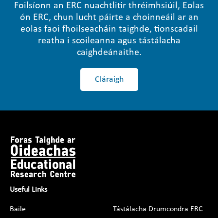
Foilsíonn an ERC nuachtlitir thréimhsiúil, Eolas
ón ERC, chun lucht páirte a choinneáil ar an
eolas faoi fhoilseacháin taighde, tionscadail
reatha i scoileanna agus tástálacha
caighdeánaithe.
Cláraigh
Useful Links
Baile
Tástálacha Drumcondra ERC