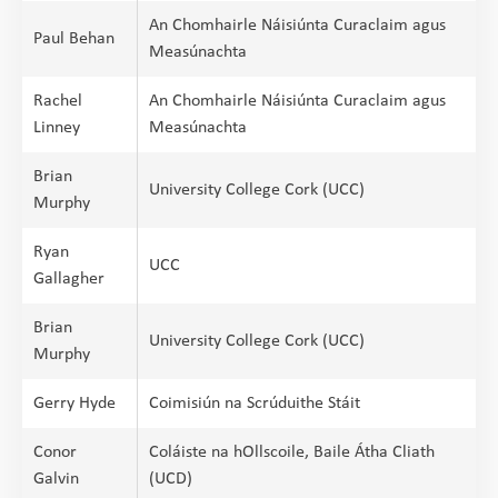
An Chomhairle Náisiúnta Curaclaim agus
Paul Behan
Measúnachta
Rachel
An Chomhairle Náisiúnta Curaclaim agus
Linney
Measúnachta
Brian
University College Cork (UCC)
Murphy
Ryan
UCC
Gallagher
Brian
University College Cork (UCC)
Murphy
Gerry Hyde
Coimisiún na Scrúduithe Stáit
Conor
Coláiste na hOllscoile, Baile Átha Cliath
Galvin
(UCD)