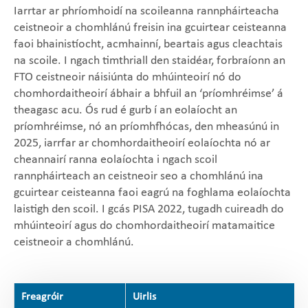
Iarrtar ar phríomhoidí na scoileanna rannpháirteacha
ceistneoir a chomhlánú freisin ina gcuirtear ceisteanna
faoi bhainistíocht, acmhainní, beartais agus cleachtais
na scoile. I ngach timthriall den staidéar, forbraíonn an
FTO ceistneoir náisiúnta do mhúinteoirí nó do
chomhordaitheoirí ábhair a bhfuil an ‘príomhréimse’ á
theagasc acu. Ós rud é gurb í an eolaíocht an
príomhréimse, nó an príomhfhócas, den mheasúnú in
2025, iarrfar ar chomhordaitheoirí eolaíochta nó ar
cheannairí ranna eolaíochta i ngach scoil
rannpháirteach an ceistneoir seo a chomhlánú ina
gcuirtear ceisteanna faoi eagrú na foghlama eolaíochta
laistigh den scoil. I gcás PISA 2022, tugadh cuireadh do
mhúinteoirí agus do chomhordaitheoirí matamaitice
ceistneoir a chomhlánú.
Freagróir
Uirlis