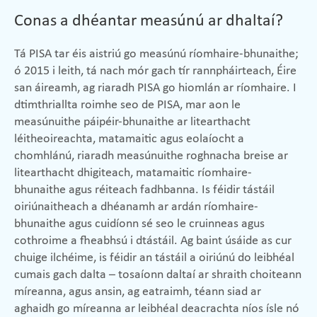
Conas a dhéantar measúnú ar dhaltaí?
Tá PISA tar éis aistriú go measúnú ríomhaire-bhunaithe;
ó 2015 i leith, tá nach mór gach tír rannpháirteach, Éire
san áireamh, ag riaradh PISA go hiomlán ar ríomhaire. I
dtimthriallta roimhe seo de PISA, mar aon le
measúnuithe páipéir-bhunaithe ar litearthacht
léitheoireachta, matamaitic agus eolaíocht a
chomhlánú, riaradh measúnuithe roghnacha breise ar
litearthacht dhigiteach, matamaitic ríomhaire-
bhunaithe agus réiteach fadhbanna. Is féidir tástáil
oiriúnaitheach a dhéanamh ar ardán ríomhaire-
bhunaithe agus cuidíonn sé seo le cruinneas agus
cothroime a fheabhsú i dtástáil. Ag baint úsáide as cur
chuige ilchéime, is féidir an tástáil a oiriúnú do leibhéal
cumais gach dalta – tosaíonn daltaí ar shraith choiteann
míreanna, agus ansin, ag eatraimh, téann siad ar
aghaidh go míreanna ar leibhéal deacrachta níos ísle nó