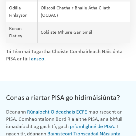
Odilla
Ollscoil Chathair Bhaile Átha Cliath
Finlayson
(OCBÁC)
Ronan
Coláiste Mhuire Gan Smál
Flatley
Tá Téarmaí Tagartha Choiste Comhairleach Náisiúnta
PISA ar fáil
anseo
.
Conas a riartar PISA go hidirnáisiúnta?
Déanann
Rúnaíocht Oideachais ECFE
maoirseacht ar
PISA. Comhaontaíonn Bord Rialaithe PISA, ar a bhfuil
ionadaíocht ag gach tír, gach
príomhghné de PISA.
I
ngach tír, déanann
Bainisteoirí Tionscadail Náisiúnta