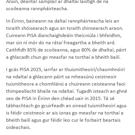
Ansin, déantar sampláil ar dhaltaí laistigh de na
scoileanna rannpháirteacha.
In Éirinn, baineann na daltaí rannpháirteacha leis an
tsraith shóisearach agus an tsraith shinsearach araon.
Cuireann PISA dianchaighdeáin theicniúla i bhfeidhm,
mar sin ní mór do na rátaí freagartha a bheith ard.
Caithfidh 85% de scoileanna, agus 80% de dhaltaí, páirt
a ghlacadh chun go measfar na torthaí a bheith bailí.
I gcás PISA 2025, iarrfar ar thuismitheoirí/chaomhnóirí
na ndaltaí a ghlacann páirt sa mheasúnú ceistneoir
tuismitheora a chomhlánú a chuireann ceisteanna faoi
thimpeallacht bhaile na ndaltaí. Tugadh isteach an ghné
seo de PISA in Éirinn den chéad uair in 2015. Tá sé
tábhachtach go gcuirfeadh an oiread tuismitheoirí agus
is féidir ceistneoir ar ais ionas go measfar na torthaí a
bheith bailí agus gur féidir leo cur le forbairt beartais
oideachais.