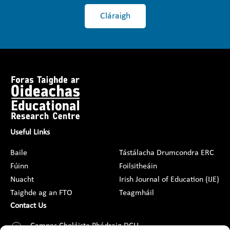
Cláraigh
Useful Links
Baile
Tástálacha Drumcondra ERC
Fúinn
Foilsitheáin
Nuacht
Irish Journal of Education (IJE)
Taighde ag an FTO
Teagmháil
Contact Us
Campas Choláiste Phádraig DCU,