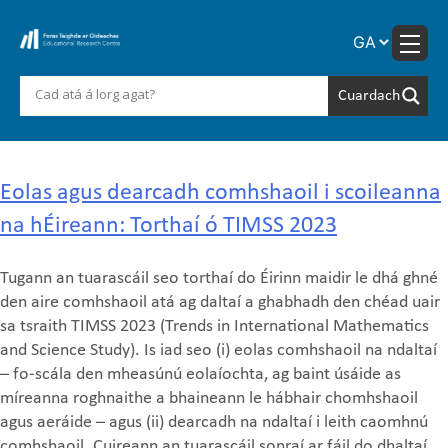
Skip
to
content
Author:
George Piccio
Eolas agus dearcadh comhshaoil i scoileanna
na hÉireann: Torthaí ó TIMSS 2023
Tugann an tuarascáil seo torthaí do Éirinn maidir le dhá ghné
den aire comhshaoil atá ag daltaí a ghabhadh den chéad uair
sa tsraith TIMSS 2023 (Trends in International Mathematics
and Science Study). Is iad seo (i) eolas comhshaoil na ndaltaí
– fo-scála den mheasúnú eolaíochta, ag baint úsáide as
míreanna roghnaithe a bhaineann le hábhair chomhshaoil
agus aeráide – agus (ii) dearcadh na ndaltaí i leith caomhnú
comhshaoil. Cuireann an tuarascáil sonraí ar fáil do dhaltaí