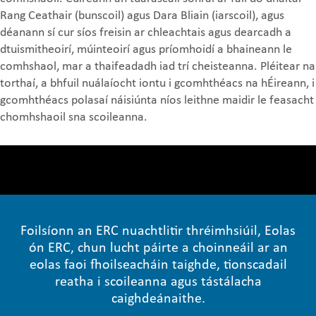
Rang Ceathair (bunscoil) agus Dara Bliain (iarscoil), agus
déanann sí cur síos freisin ar chleachtais agus dearcadh a
dtuismitheoirí, múinteoirí agus príomhoidí a bhaineann le
comhshaol, mar a thaifeadadh iad trí cheisteanna. Pléitear na
torthaí, a bhfuil nuálaíocht iontu i gcomhthéacs na hÉireann, i
gcomhthéacs polasaí náisiúnta níos leithne maidir le feasacht
chomhshaoil sna scoileanna.
Foilsíonn an ERC nuachtlitir thréimhsiúil, Eolas
ón ERC, chun lucht páirte a choinneáil ar an
eolas faoi fhoilseacháin taighde, tionscadail
reatha i scoileanna agus tástálacha
caighdeánaithe.