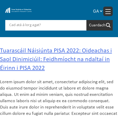
Skip
to
content
Area:
PISA
Tuarascáil Náisiúnta PISA 2022: Oideachas i
Saol Dinimiciúil: Feidhmíocht na ndaltaí in
Éirinn i PISA 2022
Lorem ipsum dolor sit amet, consectetur adipiscing elit, sed
do eiusmod tempor incididunt ut labore et dolore magna
aliqua. Ut enim ad minim veniam, quis nostrud exercitation
ullamco laboris nisi ut aliquip ex ea commodo consequat.
Duis aute irure dolor in reprehenderit in voluptate velit esse
cillum dolore eu fugiat nulla pariatur. Excepteur sint occaecat