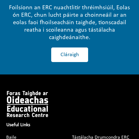
Foilsíonn an ERC nuachtlitir thréimhsiúil, Eolas
ón ERC, chun lucht páirte a choinneáil ar an
eolas faoi fhoilseacháin taighde, tionscadail
reatha i scoileanna agus tástálacha
caighdeánaithe.
Cláraigh
Useful Links
Baile
Tástálacha Drumcondra ERC